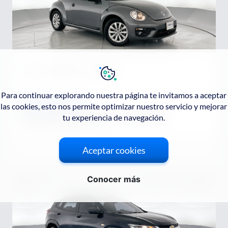
2017
55941
km
2480
cc
Para continuar explorando nuestra página te invitamos a aceptar
$56.900.000
las cookies, esto nos permite optimizar nuestro servicio y mejorar
VOLKSWAGEN
BEETLE - HATCHBACK
tu experiencia de navegación.
DESIGN MT 2500CC 2P FE
Aceptar cookies
Ver detalle
Conocer más