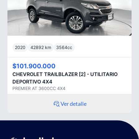
2020
42892
km
3564
cc
$101.900.000
CHEVROLET
TRAILBLAZER [2] - UTILITARIO
DEPORTIVO 4X4
PREMIER AT 3600CC 4X4
Ver detalle