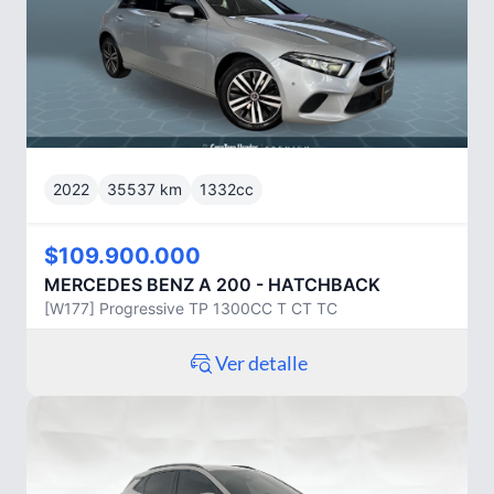
2022
35537
km
1332
cc
$109.900.000
MERCEDES BENZ
A 200 - HATCHBACK
[W177] Progressive TP 1300CC T CT TC
Ver detalle