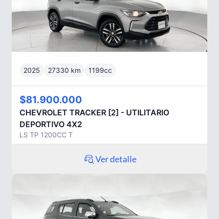
2025
27330
km
1199
cc
$81.900.000
CHEVROLET
TRACKER [2] - UTILITARIO
DEPORTIVO 4X2
LS TP 1200CC T
Ver detalle