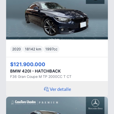
2020
18142
km
1997
cc
$121.900.000
BMW
420I - HATCHBACK
F36 Gran Coupe M TP 2000CC T CT
Ver detalle