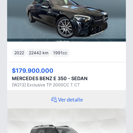
2022
22442
km
1991
cc
$179.900.000
MERCEDES BENZ
E 350 - SEDAN
[W213] Exclusive TP 2000CC T CT
Ver detalle